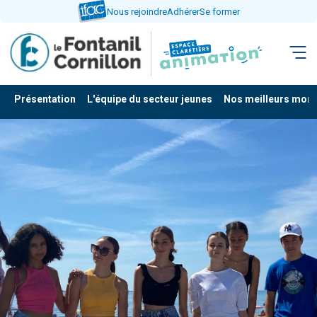
Aller
Nous rejoindre
Adhérer
Se former
directement
au
contenu
Présentation
L'équipe du secteur jeunes
Nos meilleurs mom