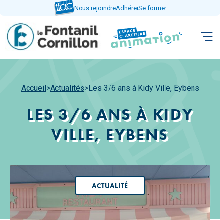
Aller
Nous rejoindre
Adhérer
Se former
directement
au
contenu
Accueil
>
Actualités
>
Les 3/6 ans à Kidy Ville, Eybens
LES 3/6 ANS À KIDY
VILLE, EYBENS
ACTUALITÉ