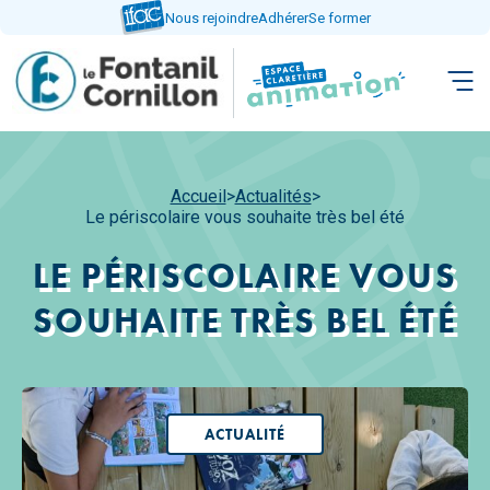
Aller
Nous rejoindre
Adhérer
Se former
directement
au
contenu
Accueil
>
Actualités
>
Le périscolaire vous souhaite très bel été
LE PÉRISCOLAIRE VOUS
SOUHAITE TRÈS BEL ÉTÉ
ACTUALITÉ