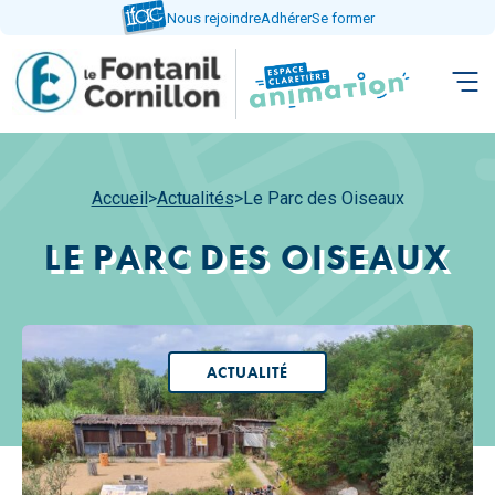
Aller
Nous rejoindre
Adhérer
Se former
directement
au
contenu
Accueil
>
Actualités
>
Le Parc des Oiseaux
LE PARC DES OISEAUX
ACTUALITÉ