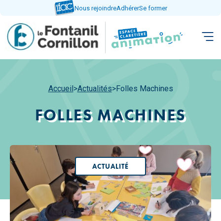
Aller
Nous rejoindre
Adhérer
Se former
directement
au
contenu
Accueil
>
Actualités
>
Folles Machines
FOLLES MACHINES
ACTUALITÉ